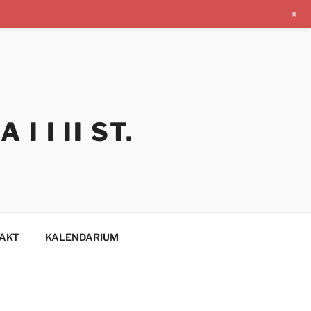
+
 I II ST.
AKT
KALENDARIUM