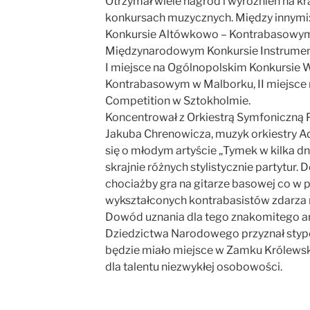
Otrzymał wiele nagród i wyróżnień na 
konkursach muzycznych. Między innymi:
Konkursie Altówkowo – Kontrabasowym 
Międzynarodowym Konkursie Instrume
I miejsce na Ogólnopolskim Konkursie 
Kontrabasowym w Malborku, II miejsce n
Competition w Sztokholmie.
Koncentrował z Orkiestrą Symfoniczną
Jakuba Chrenowicza, muzyk orkiestry Ad
się o młodym artyście „Tymek w kilka d
skrajnie różnych stylistycznie partytur
chociażby gra na gitarze basowej co w 
wykształconych kontrabasistów zdarza 
Dowód uznania dla tego znakomitego arty
Dziedzictwa Narodowego przyznał styp
będzie miało miejsce w Zamku Królewsk
dla talentu niezwykłej osobowości.