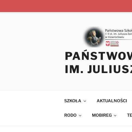
Przejdź
do
treści
PAŃSTWOWA
IM. JULIU
SZKOŁA
AKTUALNOŚCI
RODO
MOBIREG
T