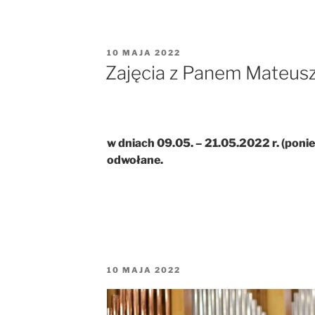
OPUBLIKOWANE
10 MAJA 2022
W
Zajęcia z Panem Mateus
w dniach 09.05. – 21.05.2022 r.
(ponie
odwołane.
OPUBLIKOWANE
10 MAJA 2022
W