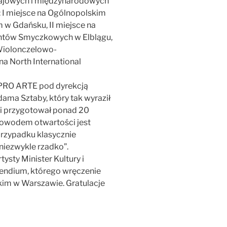
krajowych i międzynarodowych
 I miejsce na Ogólnopolskim
w Gdańsku, II miejsce na
ntów Smyczkowych w Elblągu,
Wiolonczelowo-
a North International
 PRO ARTE pod dyrekcją
ama Sztaby, który tak wyraził
ni przygotował ponad 20
. Dowodem otwartości jest
przypadku klasycznie
niezwykle rzadko”.
sty Minister Kultury i
endium, którego wręczenie
im w Warszawie. Gratulacje