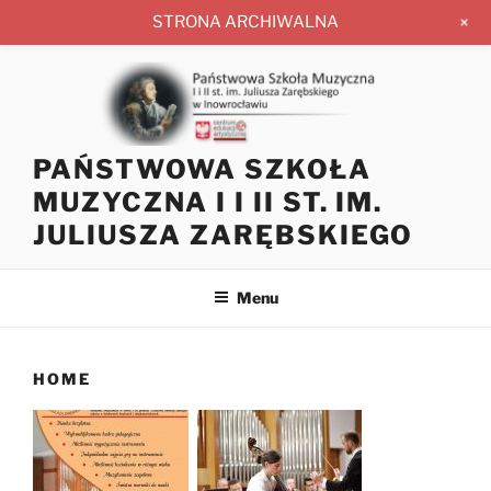
+
STRONA ARCHIWALNA
Przejdź
do
treści
PAŃSTWOWA SZKOŁA
MUZYCZNA I I II ST. IM.
JULIUSZA ZARĘBSKIEGO
Menu
HOME