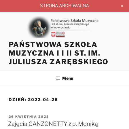
+
STRONA ARCHIWALNA
Przejdź
do
treści
PAŃSTWOWA SZKOŁA
MUZYCZNA I I II ST. IM.
JULIUSZA ZARĘBSKIEGO
Menu
DZIEŃ:
2022-04-26
OPUBLIKOWANE
26 KWIETNIA 2022
W
Zajęcia CANZONETTY z p. Moniką